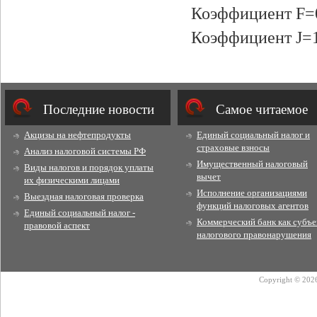
Коэффициент F=
Коэффициент J=
Последние новости
Cамое читаемое
Акцизы на нефтепродукты
Единый социальный налог и
страховые взносы
Анализ налоговой системы РФ
Имущественный налоговый
Виды налогов и порядок уплаты
вычет
их физическими лицами
Исполнение организациями
Выездная налоговая проверка
функций налоговых агентов
Единый социальный налог -
Коммерческий банк как субъе
правовой аспект
налогового правонарушения
Copyright © 2026 