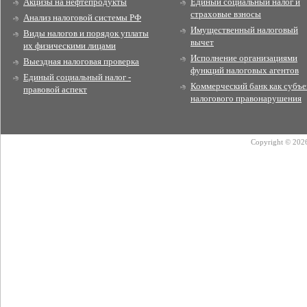
Акцизы на нефтепродукты
Единый социальный налог и
страховые взносы
Анализ налоговой системы РФ
Имущественный налоговый
Виды налогов и порядок уплаты
вычет
их физическими лицами
Исполнение организациями
Выездная налоговая проверка
функций налоговых агентов
Единый социальный налог -
Коммерческий банк как субъе
правовой аспект
налогового правонарушения
Copyright © 2026 