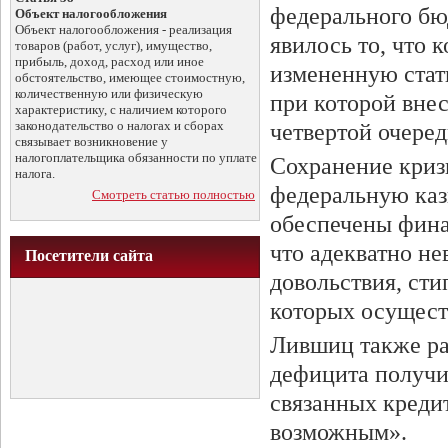
федерального бюд
Объект налогообложения
Объект налогообложения - реализация
явилось то, что
товаров (работ, услуг), имущество,
прибыль, доход, расход или иное
измененную стат
обстоятельство, имеющее стоимостную,
количественную или физическую
при которой внес
характеристику, с наличием которого
законодательство о налогах и сборах
четвертой очеред
связывает возникновение у
налогоплательщика обязанности по уплате
Сохранение криз
налога.
федеральную казн
Смотреть статью полностью
обеспечены фина
что адекватно н
Посетители сайта
довольствия, ст
которых осуществ
Лившиц также ра
дефицита получи
связанных креди
возможным».