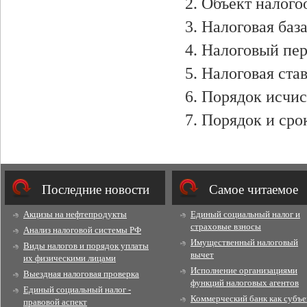
2. Объект налог
3. Налоговая база
4. Налоговый пер
5. Налоговая став
6. Порядок исчис
7. Порядок и сро
Последние новости
Cамое читаемое
Акцизы на нефтепродукты
Единый социальный налог и
страховые взносы
Анализ налоговой системы РФ
Имущественный налоговый
Виды налогов и порядок уплаты
вычет
их физическими лицами
Исполнение организациями
Выездная налоговая проверка
функций налоговых агентов
Единый социальный налог -
Коммерческий банк как субъе
правовой аспект