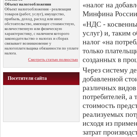
«налог на добав
Объект налогообложения
Объект налогообложения - реализация
Минфина России о
товаров (работ, услуг), имущество,
прибыль, доход, расход или иное
«НДС - косвенный
обстоятельство, имеющее стоимостную,
количественную или физическую
услуг) и, таким 
характеристику, с наличием которого
законодательство о налогах и сборах
налог «на потре
связывает возникновение у
налогоплательщика обязанности по уплате
только плательщи
налога.
созданных в проц
Смотреть статью полностью
Через систему д
добавленной стои
Посетители сайта
различных видов
потребителей, а 
стоимость предс
реализуемых потр
исходя из приме
затрат производс