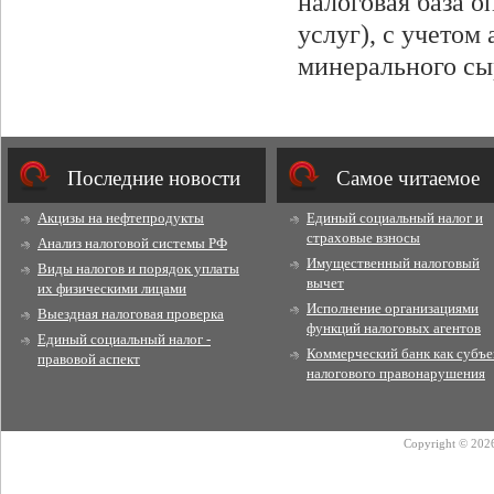
налоговая база о
услуг), с учетом
минерального сыр
Последние новости
Cамое читаемое
Акцизы на нефтепродукты
Единый социальный налог и
страховые взносы
Анализ налоговой системы РФ
Имущественный налоговый
Виды налогов и порядок уплаты
вычет
их физическими лицами
Исполнение организациями
Выездная налоговая проверка
функций налоговых агентов
Единый социальный налог -
Коммерческий банк как субъе
правовой аспект
налогового правонарушения
Copyright © 2026 