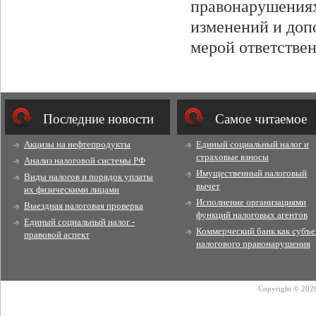
правонарушениях
изменений и доп
мерой ответстве
Последние новости
Cамое читаемое
Акцизы на нефтепродукты
Единый социальный налог и
страховые взносы
Анализ налоговой системы РФ
Имущественный налоговый
Виды налогов и порядок уплаты
вычет
их физическими лицами
Исполнение организациями
Выездная налоговая проверка
функций налоговых агентов
Единый социальный налог -
Коммерческий банк как субъе
правовой аспект
налогового правонарушения
Copyright © 2026 