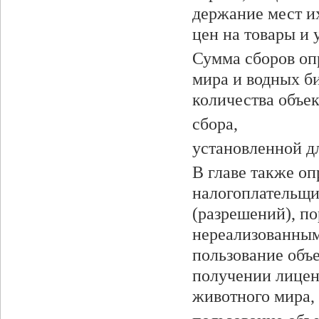
держание мест их
цен на товары и 
Сумма сборов оп
мира и водных б
количества объек
сбора,
установленной дл
В главе также оп
налогоплательщи
(разреше­ний), п
нереализованным
пользование объ
получении лицен
животного мира,