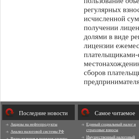
пользование объе
регулярных взно­
исчисленной сумм
получении лицен
долями в виде ре
лицензии ежемеся
плателыщиками-
местонахождению
сборов плательщ
предпринимателям
Последние новости
Cамое читаемое
Акцизы на нефтепродукты
Единый социальный налог и
страховые взносы
Анализ налоговой системы РФ
Имущественный налоговый
Виды налогов и порядок уплаты