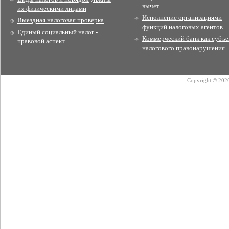
вычет
их физическими лицами
Исполнение организациями
Выездная налоговая проверка
функций налоговых агентов
Единый социальный налог -
Коммерческий банк как субъе
правовой аспект
налогового правонарушения
Copyright © 2026 