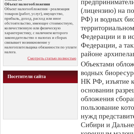
предприниматели
Объект налогообложения
Объект налогообложения - реализация
(лицензию) на п
товаров (работ, услуг), имущество,
РФ) и водных био
прибыль, доход, расход или иное
обстоятельство, имеющее стоимостную,
территориальном
количественную или физическую
характеристику, с наличием которого
Федерации и в и
законодательство о налогах и сборах
связывает возникновение у
Федерации, а та
налогоплательщика обязанности по уплате
налога.
районе архипела
Смотреть статью полностью
Объектами облож
водных биоресурс
Посетители сайта
НК РФ, изъятие 
основании разре
обложения сбора
пользование кот
нужд представит
Сибири и Дальне
коренным малоч