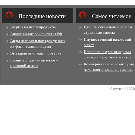
Последние новости
Cамое читаемое
Акцизы на нефтепродукты
Единый социальный налог и
страховые взносы
Анализ налоговой системы РФ
Имущественный налоговый
Виды налогов и порядок уплаты
вычет
их физическими лицами
Исполнение организациями
Выездная налоговая проверка
функций налоговых агентов
Единый социальный налог -
Коммерческий банк как субъе
правовой аспект
налогового правонарушения
Copyright © 2026 