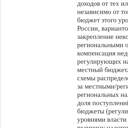
доходов от тех 
независимо от то
бюджет этого ур
России, вариант
закрепление нек
региональными ор
компенсация нед
регулирующих на
местный бюджет
схемы распредел
за местными/рег
региональных на
доля поступлени
бюджеты (регули
уровнями власти 
величину налого