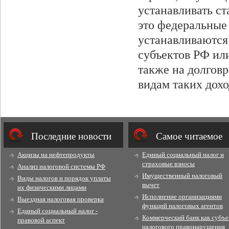
устанавливать с
это федеральные
устанавливаются
субъектов РФ ил
также на долговр
видам таких дохо
Последние новости
Cамое читаемое
Акцизы на нефтепродукты
Единый социальный налог и
страховые взносы
Анализ налоговой системы РФ
Имущественный налоговый
Виды налогов и порядок уплаты
вычет
их физическими лицами
Исполнение организациями
Выездная налоговая проверка
функций налоговых агентов
Единый социальный налог -
Коммерческий банк как субъе
правовой аспект
налогового правонарушения