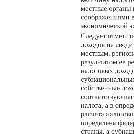
местные органы 
соображениями в
экономической э
Следует отметит
доходов не своди
местным, регион
результатом ее р
налоговых доход
субнациональных
собственные дох
соответствующег
налога, а в опре
расчета налогово
определена феде
страны, а субна