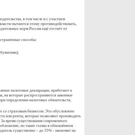
дательства, в том числе и с участием
власти пытаются этому противодействовать,
одательных норм Россия ещё отстаёт от
остранённые способы:
 бумагами);
ожные налоговые декларации, прибегают к
ы, на которые распространяются законные
при определении налоговых обязательств,
ые со страховым бизнесом. Это обусловлено
ета или ренты, которые позволяют производить
 За время существования современного
ообложение, но такие схемы в обновлённом
датель существенно – до 35% - экономит на