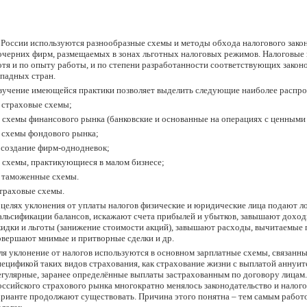
 России используются разнообразные схемы и методы обхода налогового законо
очерних фирм, размещаемых в зонах льготных налоговых режимов. Налоговые 
отя и по опыту работы, и по степени разработанности соответствующих закон
ападных стран.
зучение имеющейся практики позволяет выделить следующие наиболее распр
) страховые схемы;
) схемы финансового рынка (банковские и основанные на операциях с ценными
) схемы фондового рынка;
) создание фирм-однодневок;
) схемы, практикующиеся в малом бизнесе;
) таможенные схемы.
траховые схемы.
 целях уклонения от уплаты налогов физические и юридические лица подают л
альсификации балансов, искажают счета прибылей и убытков, завышают доход
кидки и льготы (занижение стоимости акций), завышают расходы, вычитаемые 
овершают мнимые и притворные сделки и др.
ля уклонение от налогов используются в основном зарплатные схемы, связанн
пецификой таких видов страхования, как страхование жизни с выплатой аннуит
егулярные, заранее определённые выплаты застрахованным по договору лицам.
оссийского страхового рынка многократно менялось законодательство и налог
арианте продолжают существовать. Причина этого понятна – тем самым работо