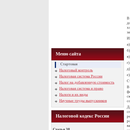
В
д
х
з
И
а
б
Меню сайта
в
г
Стартовая
д
Налоговый контроль
е
Налоговая система России
С
Налог на добавленную стоимость
В
Налоговая система и право
ф
Налоги и их виды
с
Научные труды выпускников
с
Д
с
Налоговой кодекс России
р
р
в
Статья 38