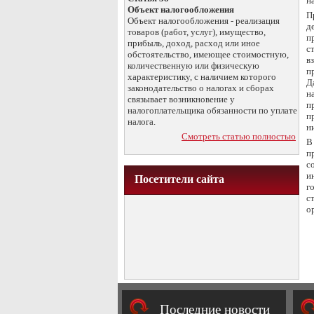
н
Объект налогообложения
П
Объект налогообложения - реализация
д
товаров (работ, услуг), имущество,
п
прибыль, доход, расход или иное
с
обстоятельство, имеющее стоимостную,
в
количественную или физическую
п
характеристику, с наличием которого
Д
законодательство о налогах и сборах
н
связывает возникновение у
п
налогоплательщика обязанности по уплате
п
налога.
н
Смотреть статью полностью
В
п
с
и
Посетители сайта
г
с
о
Последние новости