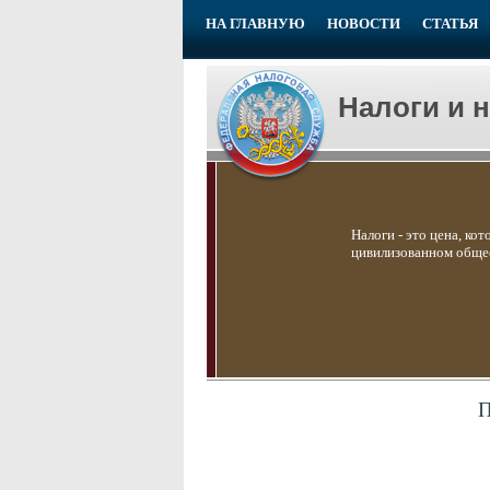
НА ГЛАВНУЮ
НОВОСТИ
СТАТЬЯ
Налоги и 
Налоги - это цена, ко
цивилизованном общес
П