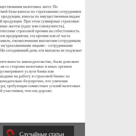
ществования налоговых льгот. По
емой базы взносы по страхованию сотрудников
ой продукции, взносы по имущественным видам
мой продукции. При этом суммарные страховые
нные льготы (одну или совокупность),
тнесение страховой премии на себестоимость.
м предприятия, эта премия или её часть
правило, ежемесячными выплатами сотрудникам
я застрахованными лицами – сотрудниками
 На сегодняшний день эти выплаты не подлежат
деятельность законодательство, были довольно
оля со стороны налоговых и иных органов
дусматривают услуги банка или
шедшие на работу в страховой бизнес из
конодательно безупречно, что уличение
дура, требующая совместных усилий налоговых
ей участников, тем она дороже.
Случайные статьи