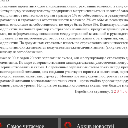
алогах.
рименение зарплатных схем с использованием страхования возможно в силу су
ействующему законодательству предприятия могут исключать из налогооблага
редприятия от несчастного случая в размере 1% от себестоимости реализуем
трахования и страхования ответственности в размере 2% от объёма реализуе
зносы, относимые на себестоимость, не могут быть более 3%. Используя описа
редприятие заключает договор со страховой компанией, предусматривающей о
алее, по неформальному соглашению между страховой компанией и руководство
аправляется на заключение договоров страхования жизни с регулярными, как 
редприятия. По документам страховые взносы по страхованию жизни вносятс
редприятия, они же являются получателями ежемесячных выплат (аннуитетов).
икакому налогообложению.
 начале 90-х годов 20 века зарплатные схемы, как и регулирующее страховую 
римитивны. По мере совершенствования законодательства, ужесточения контр
овершенствовались и схемы. Современные зарплатные схемы почти всегда пре
нвестиционной компании, в их создании участвуют юристы и налоговики, пере
осударственных налоговых структур. Именно поэтому схемы построены так за
траховой компании в использовании таких схем – чрезвычайно дорогая проце
рганов разного уровня. Но при этом велика и стоимость схемы: чем больше в н
Перейти на страницу:
1
2
3
4
5
6
Cамое читаемое
Архив новостей