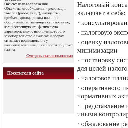
Налоговый консал
Объект налогообложения
Объект налогообложения - реализация
включает в себя:
товаров (работ, услуг), имущество,
прибыль, доход, расход или иное
· консультирован
обстоятельство, имеющее стоимостную,
количественную или физическую
· налоговую эксп
характеристику, с наличием которого
законодательство о налогах и сборах
связывает возникновение у
· оценку налого
налогоплательщика обязанности по уплате
минимизации
налога.
Смотреть статью полностью
· постановку сис
для целей налог
Посетители сайта
· налоговое пла
· оперативного и
нормативных акт
· представление
иными контроли
· обжалование р