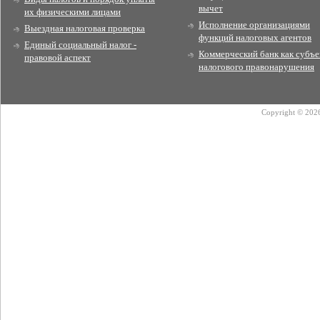
вычет
их физическими лицами
Исполнение организациями
Выездная налоговая проверка
функций налоговых агентов
Единый социальный налог -
Коммерческий банк как субъе
правовой аспект
налогового правонарушения
Copyright © 2026 