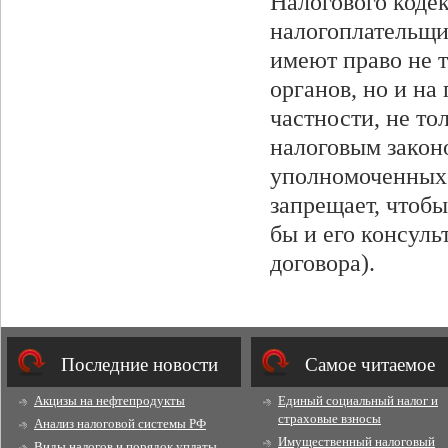
Налогового коде
налогоплательщик
имеют право не 
органов, но и на
частности, не то
налоговым закон
уполномоченных 
запрещает, чтоб
бы и его консуль
договора).
Последние новости
Cамое читаемое
Акцизы на нефтепродукты
Единый социальный налог и
страховые взносы
Анализ налоговой системы РФ
Имущественный налоговый
Виды налогов и порядок уплаты