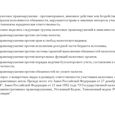
алоговое правонарушение - противоправное, виновное действие или бездейст
бразом исполняются обязанности, нарушаются права и законные интересы учас
становлена юридическая ответственность.
ожно выделить следующие группы налоговых правонарушений в зависимости 
 правонарушения против системы налогов;
 правонарушения против прав и свобод налогоплательщиков;
 правонарушение против исполнения доходной части бюджета источника;
 правонарушения против системы гарантий выполнения обязанностей налогопл
 правонарушения против контрольных функций налоговых органов;
 правонарушения против порядка ведения бухгалтерского учета, составления и
тчетности;
 правонарушения против обязанностей по уплате налогов.
опрос о конкретных видах и размерах ответственности участников налоговых
ормативных актов. Прежде всего это Закон Российской Федерации от 27 декабр
Ф", Закон Российской Федерации от 21 мая 1992 года "О Государственной нало
дминистративных правонарушениях, Уголовный Кодекс, Таможенный кодекс РФ,
олиции".