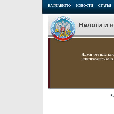
НА ГЛАВНУЮ
НОВОСТИ
СТАТЬЯ
Налоги и 
Налоги - это цена, ко
цивилизованном общес
О