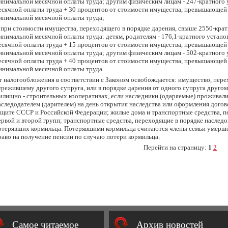
инимальной месячной оплаты труда; другим физическим лицам - 247-кратного
есячной оплаты труда + 30 процентов от стоимости имущества, превышающей
инимальной месячной оплаты труда;
) при стоимости имущества, переходящего в порядке дарения, свыше 2550-крат
инимальной месячной оплаты труда: детям, родителям - 176,1-кратного устан
есячной оплаты труда + 15 процентов от стоимости имущества, превышающей
инимальной месячной оплаты труда; другим физическим лицам - 502-кратного
есячной оплаты труда + 40 процентов от стоимости имущества, превышающей
инимальной месячной оплаты труда.
т налогообложения в соответствии с Законом освобождается: имущество, пере
ережившему другого супруга, или в порядке дарения от одного супруга другом
илищно - строительных кооперативах, если наследники (одаряемые) проживали 
аследодателем (дарителем) на день открытия наследства или оформления догов
ащите СССР и Российской Федерации; жилые дома и транспортные средства, п
ервой и второй групп; транспортные средства, переходящие в порядке наслед
отерявших кормильца. Потерявшими кормильца считаются члены семьи умерш
раво на получение пенсии по случаю потери кормильца.
Перейти на страницу:
1
2
Cамое читаемое
Архив новостей