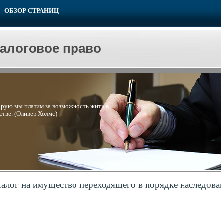
ОБЗОР СТРАНИЦ
налоговое право
торую мы платим за возможность жить в
тве. (Оливер Холмс)
алог на имущество переходящего в порядке наследова