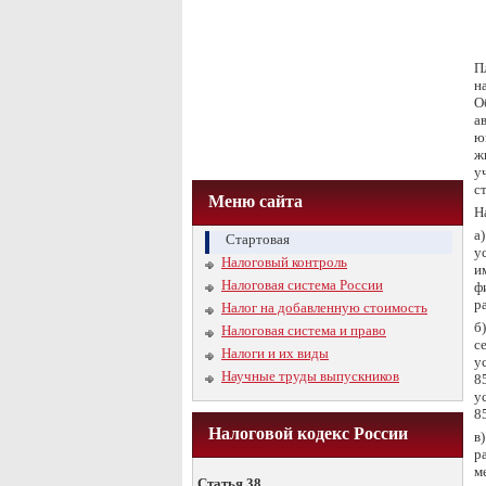
П
н
О
а
ю
ж
у
с
Меню сайта
Н
а
Стартовая
у
Налоговый контроль
и
Налоговая система России
ф
р
Налог на добавленную стоимость
б
Налоговая система и право
с
Налоги и их виды
у
Научные труды выпускников
8
у
8
Налоговой кодекс России
в
р
м
Статья 38