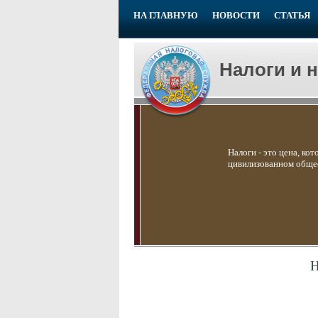
НА ГЛАВНУЮ
НОВОСТИ
СТАТЬЯ
Налоги и 
Налоги - это цена, ко
цивилизованном общес
Н