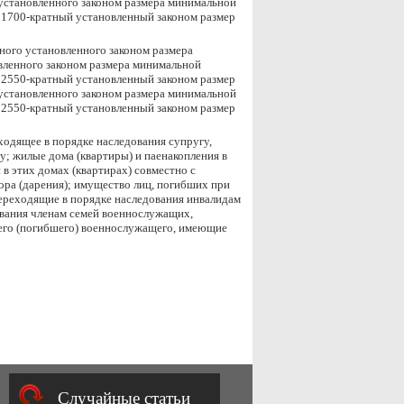
 установленного законом размера минимальной
 1700-кратный установленный законом размер
ного установленного законом размера
овленного законом размера минимальной
 2550-кратный установленный законом размер
 установленного законом размера минимальной
 2550-кратный установленный законом размер
ходящее в порядке наследования супругу,
у; жилые дома (квартиры) и паенакопления в
в этих домах (квартирах) совместно с
ора (дарения); имущество лиц, погибших при
ереходящие в порядке наследования инвалидам
ования членам семей военнослужащих,
его (погибшего) военнослужащего, имеющие
Случайные статьи