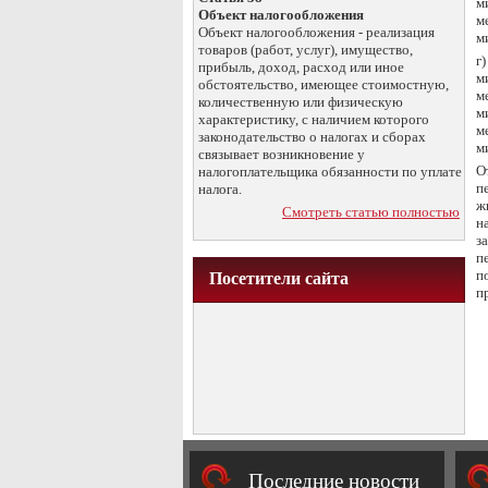
м
Объект налогообложения
м
Объект налогообложения - реализация
м
товаров (работ, услуг), имущество,
г
прибыль, доход, расход или иное
м
обстоятельство, имеющее стоимостную,
м
количественную или физическую
м
характеристику, с наличием которого
м
законодательство о налогах и сборах
м
связывает возникновение у
О
налогоплательщика обязанности по уплате
п
налога.
ж
Смотреть статью полностью
н
з
п
п
Посетители сайта
п
Последние новости