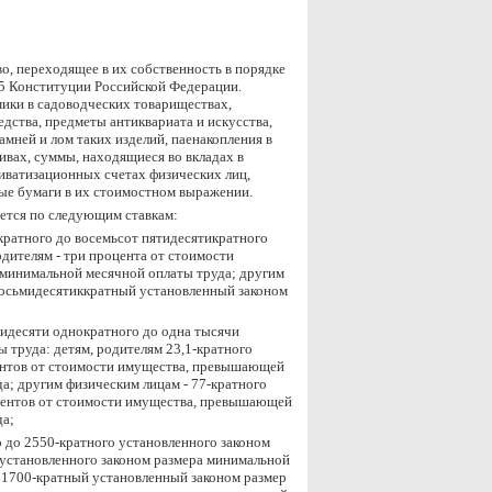
, переходящее в их собственность в порядке
35 Конституции Российской Федерации.
мики в садоводческих товариществах,
едства, предметы антиквариата и искусства,
мней и лом таких изделий, паенакопления в
вах, суммы, находящиеся во вкладах в
иватизационных счетах физических лиц,
ные бумаги в их стоимостном выражении.
яется по следующим ставкам:
кратного до восемьсот пятидесятикратного
дителям - три процента от стоимости
минимальной месячной оплаты труда; другим
восьмидесятиккратный установленный законом
тидесяти однократного до одна тысячи
 труда: детям, родителям 23,1-кратного
центов от стоимости имущества, превышающей
а; другим физическим лицам - 77-кратного
оцентов от стоимости имущества, превышающей
да;
о до 2550-кратного установленного законом
о установленного законом размера минимальной
 1700-кратный установленный законом размер