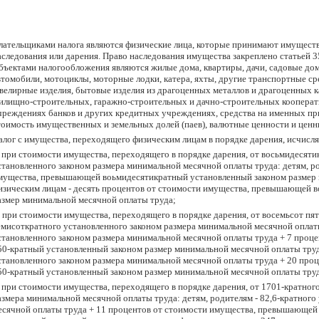
лательщиками налога являются физические лица, которые принимают имущество
аследования или дарения. Право наследования имущества закреплено статьей 
бъектами налогообложения являются жилые дома, квартиры, дачи, садовые до
втомобили, мотоциклы, моторные лодки, катера, яхты, другие транспортные ср
велирные изделия, бытовые изделия из драгоценных металлов и драгоценных ка
илищно-строительных, гаражно-строительных и дачно-строительных кооперати
чреждениях банков и других кредитных учреждениях, средства на именных пр
тоимость имущественных и земельных долей (паев), валютные ценности и цен
алог с имущества, переходящего физическим лицам в порядке дарения, исчисл
) при стоимости имущества, переходящего в порядке дарения, от восьмидесяти
становленного законом размера минимальной месячной оплаты труда: детям, ро
мущества, превышающей воьмидесятикратный установленный законом размер 
изическим лицам - десять процентов от стоимости имущества, превышающей 
азмер минимальной месячной оплаты труда;
) при стоимости имущества, переходящего в порядке дарения, от восемьсот пя
емисоткратного установленного законом размера минимальной месячной оплаты
становленного законом размера минимальной месячной оплаты труда + 7 про
50-кратный установленный законом размер минимальной месячной оплаты труд
становленного законом размера минимальной месячной оплаты труда + 20 пр
50-кратный установленный законом размер минимальной месячной оплаты тру
) при стоимости имущества, переходящего в порядке дарения, от 1701-кратног
азмера минимальной месячной оплаты труда: детям, родителям - 82,6-кратног
есячной оплаты труда + 11 процентов от стоимости имущества, превышающей