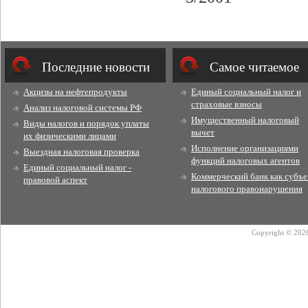
Последние новости
Cамое читаемое
Акцизы на нефтепродукты
Единый социальный налог и
страховые взносы
Анализ налоговой системы РФ
Имущественный налоговый
Виды налогов и порядок уплаты
вычет
их физическими лицами
Исполнение организациями
Выездная налоговая проверка
функций налоговых агентов
Единый социальный налог -
Коммерческий банк как субъе
правовой аспект
налогового правонарушения
Copyright © 2026 